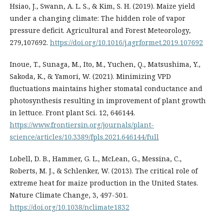
Hsiao, J., Swann, A. L. S., & Kim, S. H. (2019). Maize yield
under a changing climate: The hidden role of vapor
pressure deficit. Agricultural and Forest Meteorology,
279,107692.
https://doi.org/10.1016/j.agrformet.2019.107692
Inoue, T., Sunaga, M., Ito, M., Yuchen, Q., Matsushima, Y.,
Sakoda, K., & Yamori, W. (2021). Minimizing VPD
fluctuations maintains higher stomatal conductance and
photosynthesis resulting in improvement of plant growth
in lettuce. Front plant Sci. 12, 646144.
https://www.frontiersin.org/journals/plant-
science/articles/10.3389/fpls.2021.646144/full
Lobell, D. B., Hammer, G. L., McLean, G., Messina, C.,
Roberts, M. J., & Schlenker, W. (2013). The critical role of
extreme heat for maize production in the United States.
Nature Climate Change, 3, 497-501.
https://doi.org/10.1038/nclimate1832