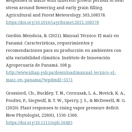
Responses of maize with different growth periods to heat
stress around flowering and early grain filling.
Agricultural and Forest Meteorology. 303,108378.
https://doi.org/10.1016/j.agrformet.2021.108378
Gordón-Mendoza, R. (2021). Manual Técnico: El maíz en
Panamá: Características, requerimientos y
recomendaciones para su producción en ambientes con
alta variabilidad climática. Instituto de Innovación
Agropecuaria de Panamá. 108 p.
http://www.idiap.gob.pa/download/manual-tecnico-el-
maiz-en-panama/?wpdmdl=5371
Grossiord, Ch., Buckley, T. N., Cernusak, L. A., Novick, K. A.,
Poulter, P., Siegwolf, R. T. W., Sperry, J. S., & McDowell, N. G.
(2020). Plant responses to rising vapor pressure deficit.
New Phytologist, 226(6), 1550-1566.
https://doi.org/10.1111/nph.16485