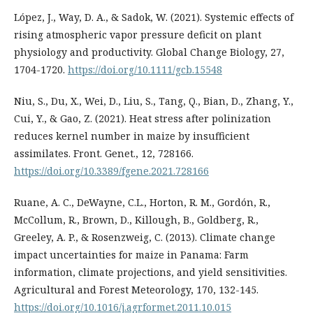
López, J., Way, D. A., & Sadok, W. (2021). Systemic effects of
rising atmospheric vapor pressure deficit on plant
physiology and productivity. Global Change Biology, 27,
1704-1720.
https://doi.org/10.1111/gcb.15548
Niu, S., Du, X., Wei, D., Liu, S., Tang, Q., Bian, D., Zhang, Y.,
Cui, Y., & Gao, Z. (2021). Heat stress after polinization
reduces kernel number in maize by insufficient
assimilates. Front. Genet., 12, 728166.
https://doi.org/10.3389/fgene.2021.728166
Ruane, A. C., DeWayne, C.L., Horton, R. M., Gordón, R.,
McCollum, R., Brown, D., Killough, B., Goldberg, R.,
Greeley, A. P., & Rosenzweig, C. (2013). Climate change
impact uncertainties for maize in Panama: Farm
information, climate projections, and yield sensitivities.
Agricultural and Forest Meteorology, 170, 132-145.
https://doi.org/10.1016/j.agrformet.2011.10.015