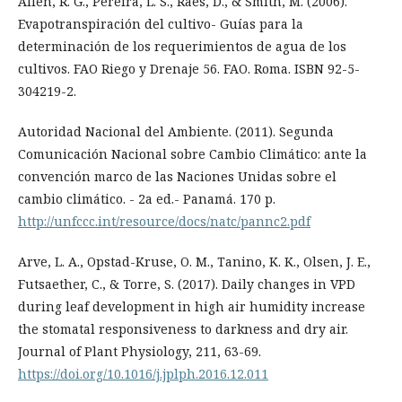
Allen, R. G., Pereira, L. S., Raes, D., & Smith, M. (2006).
Evapotranspiración del cultivo- Guías para la
determinación de los requerimientos de agua de los
cultivos. FAO Riego y Drenaje 56. FAO. Roma. ISBN 92-5-
304219-2.
Autoridad Nacional del Ambiente. (2011). Segunda
Comunicación Nacional sobre Cambio Climático: ante la
convención marco de las Naciones Unidas sobre el
cambio climático. - 2a ed.- Panamá. 170 p.
http://unfccc.int/resource/docs/natc/pannc2.pdf
Arve, L. A., Opstad-Kruse, O. M., Tanino, K. K., Olsen, J. E.,
Futsaether, C., & Torre, S. (2017). Daily changes in VPD
during leaf development in high air humidity increase
the stomatal responsiveness to darkness and dry air.
Journal of Plant Physiology, 211, 63-69.
https://doi.org/10.1016/j.jplph.2016.12.011