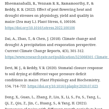
Bheemanahalli, R., Vennam R. R., Ramamoorthy, P., &
Reddy, K. R. (2022). Effect of post flowering heat and
drought stresses on physiology, yield and quality in
maize (Zea may L.). Plant Stress, 6, 100106.
https://doi.org/10.1016/j.stress.2022.100106
Dai, A., Zhao, T., & Chen, J. (2018). Climate change and
drought: A precipitation and evaporation perspective.
Current Climate Change Reports, 4(3), 301-312.
https://www.researchgate.net/publication/325068305_Climat
Devi, M. J., & Reddy, V. R. (2020). Stomatal closure response
to soil drying at different vapor pressure deficit
conditions in maize. Plant Physiology and Biochemistry,
154, 714-722.
https://doi.org/10.1016/j.plaphy.2020.07.023
Dong, X., Guan, L., Zhang, P., Liu, X., Li, S., Fu, S., Tang, L.,
Qi, Z., Qiu, Z., Jin, C., Huang, S., & Yang, H. (2021).