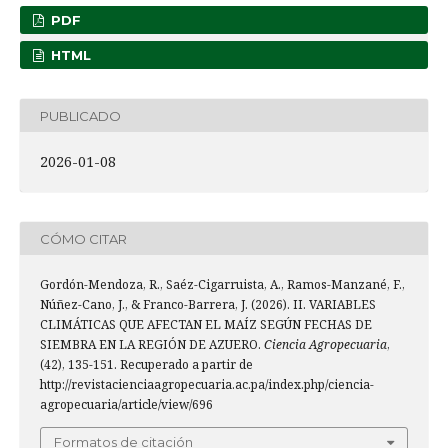
PDF
HTML
PUBLICADO
2026-01-08
CÓMO CITAR
Gordón-Mendoza, R., Saéz-Cigarruista, A., Ramos-Manzané, F.,
Núñez-Cano, J., & Franco-Barrera, J. (2026). II. VARIABLES
CLIMÁTICAS QUE AFECTAN EL MAÍZ SEGÚN FECHAS DE
SIEMBRA EN LA REGIÓN DE AZUERO.
Ciencia Agropecuaria
,
(42), 135-151. Recuperado a partir de
http://revistacienciaagropecuaria.ac.pa/index.php/ciencia-
agropecuaria/article/view/696
Formatos de citación