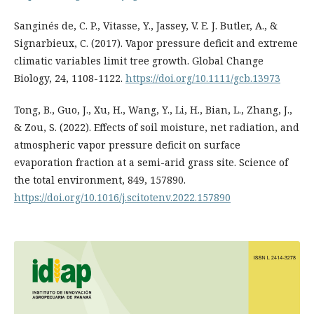
Sanginés de, C. P., Vitasse, Y., Jassey, V. E. J. Butler, A., &
Signarbieux, C. (2017). Vapor pressure deficit and extreme
climatic variables limit tree growth. Global Change
Biology, 24, 1108-1122.
https://doi.org/10.1111/gcb.13973
Tong, B., Guo, J., Xu, H., Wang, Y., Li, H., Bian, L., Zhang, J.,
& Zou, S. (2022). Effects of soil moisture, net radiation, and
atmospheric vapor pressure deficit on surface
evaporation fraction at a semi-arid grass site. Science of
the total environment, 849, 157890.
https://doi.org/10.1016/j.scitotenv.2022.157890