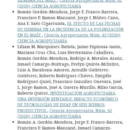
SIEMBRA DEL MAÍZ
,
Ciencia Agropecuaria: Núm. 42
(2026): CIENCIA AGROPECUARIA
Román Gordón-Mendoza, Jorge E. Franco-Barrera,
Francisco P. Ramos-Manzané, Jorge I. Núñez-Cano,
Ana E. Saéz-Cigarruista,
III. EFECTO DE LAS FECHAS
DE SIEMBRA EN LA INCIDENCIA DE LA POLINIZACIÓN
EN EL MAÍZ
,
Ciencia Agropecuaria: Núm. 42 (2026):
CIENCIA AGROPECUARIA
Liliam M. Marquínez-Batista, Jaime Espinosa-tasón,
Mariana Cruz-Chu, Luis Hertentains-Caballero,
Román Gordón-Mendoza, Rodrigo A. Morales-Araúz,
Ismael Camargo-Buitrago, Evelyn Quirós-Mclntire,
Luis A. Barahona-Amores, Arnulfo Gutiérrez-
Gutiérrez, Roberto Rodríguez-Chávez, Emigdio
Rodríguez-Quiel, Francisco González-Guevara, José
L. Jorge-Ramos, José A. Guerra-Murillo, Nilso García,
Roberto Quiroz,
INVESTIGACIÓN AGROPECUARIA,
UNA INVERSIÓN RENTABLE: IMPACTO ECONÓMICO
DE TECNOLOGÍAS DE IDIAP EN SEIS RUBROS
PRODUCTIVOS
,
Ciencia Agropecuaria: Núm. 42
(2026): CIENCIA AGROPECUARIA
Román A. Gordón-Mendoza, Jorge E. Franco-Barrera,
Francisco P. Ramos-Manzané, Ismael Camargo-