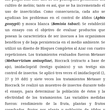
cultivo de melón; tanto es así, que se ha incrementado el
uso de insecticidas. Como consecuencia, cada año se
agudizan los problemas en el control de áfidos (
Aphis
gossypii
) y mosca blanca (
Bemisia tabaci
). Se estableció
un ensayo con el objetivo de evaluar productos que
posean la característica de ser inocuos a los organismos
benéficos y de baja persistencia en el medio ambiente. Se
utilizó un diseño de Bloques Completos al Azar con cuatro
repeticiones. Los tratamientos evaluados fueron Metasav
(
Metharrizium anisopliae
), Biocrack (extracto a base de
ajo), imidacloprid (testigo químico) y un testigo sin
control de insectos. Se aplicó tres veces el imidacloprid (2,
27 y 39 ddt) y siete veces los tratamientos Metasav y
Biocrack. Se realizó un muestreo de insectos durante todo
el ensayo, para determinar la población de éstos y la
efectividad de los tratamientos. Las variables medidas
fueron: rendimiento de la fruta, plantas y frutos
cosechados, frutos por planta y población de áfidos y