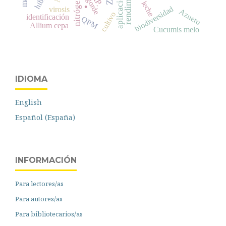
rendimiento
engorde
nitrógeno
.
leche
biodiversidad
virosis
Azuero
cultivo
identificación
QPM
Allium cepa
Cucumis melo
IDIOMA
English
Español (España)
INFORMACIÓN
Para lectores/as
Para autores/as
Para bibliotecarios/as